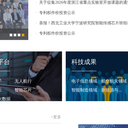
· 关于征集2026年度浙江省重点实验室开放课题的通
· 专利权作价投资公示
· 喜报！西北工业大学宁波研究院智能传感芯片班组获“
· 专利权作价投资公示
平台
科技成果
子
无人航行
电子信息领域
航空航天领域
天
智能芯片
智能制造领域
新能源与...
大数据
+更多