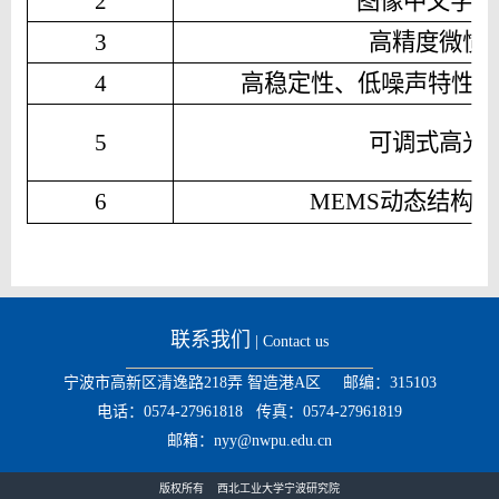
2
图像中文字的
3
高精度微惯
4
高稳定性、低噪声特性的
5
可调式高光
6
MEMS
动态结构光
联系我们
| Contact us
宁波市高新区清逸路218弄 智造港A区 邮编：315103
电话：0574-27961818 传真：0574-27961819
邮箱：nyy@nwpu.edu.cn
版权所有 西北工业大学宁波研究院