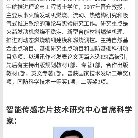
宇航推进理论与工程博士学位，
2007
年晋升教授。
主要从事火箭发动机燃烧、流动、热结构研究和吸
气式推进系统的理论与实验研究工作。研究重点是
火箭发动机燃烧不稳定、新型含能材料燃烧机理、
推进剂动态燃烧精细建模和燃烧调控。主持自然基
金重点项目、基础研究重点项目和国防基础科研项
目多项。以通讯作者发表论文两篇入选
ESI
高被引，
先后有主持出版规划教材
1
部、专著
1
部，合作出版
教材
1
部，英文专著
1
部。曾获国家技术发明二等奖
1
项，国防科学技术一等奖
1
项，二等奖
3
项。
智能传感芯片技术研究中心首席科学
家：